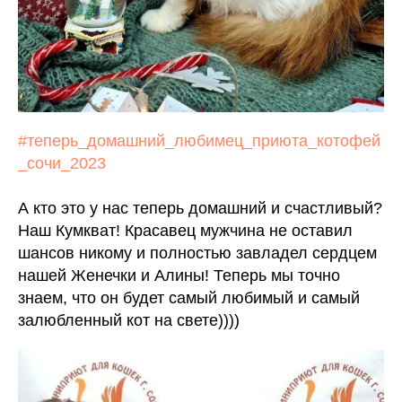
#теперь_домашний_любимец_приюта_котофей
_сочи_2023
А кто это у нас теперь домашний и счастливый?
Наш Кумкват! Красавец мужчина не оставил
шансов никому и полностью завладел сердцем
нашей Женечки и Алины! Теперь мы точно
знаем, что он будет самый любимый и самый
залюбленный кот на свете))))