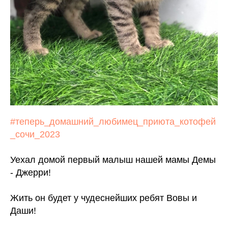
#теперь_домашний_любимец_приюта_котофей
_сочи_2023
Уехал домой первый малыш нашей мамы Демы
- Джерри!
Жить он будет у чудеснейших ребят Вовы и
Даши!