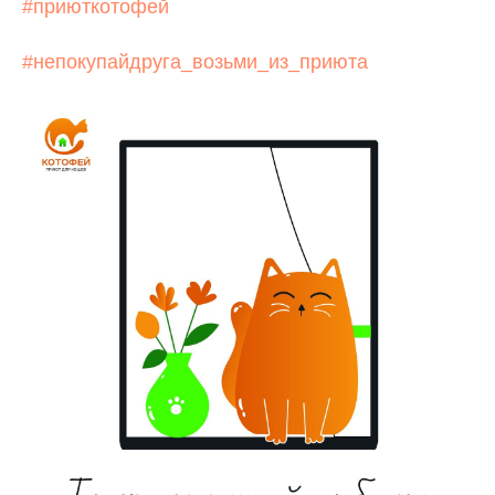
#приюткотофей
#непокупайдруга_возьми_из_приюта