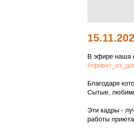
15.11.20
В эфире наша 
#привет_из_д
Благодаря кото
Сытые, любимы
Эти кадры - л
работы приюта