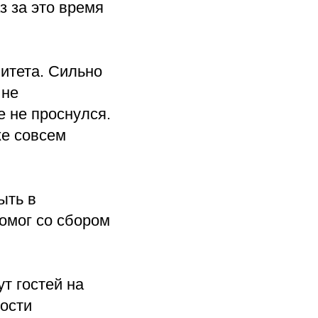
з за это время
итета. Сильно
 не
 не проснулся.
же совсем
ыть в
помог со сбором
т гостей на
ости