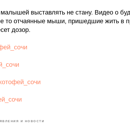
малышей выставлять не стану. Видео о буд
ие то отчаянные мыши, пришедшие жить в п
сет дозор.
фей_сочи
й_сочи
котофей_сочи
ей_сочи
ЯВЛЕНИЯ И НОВОСТИ