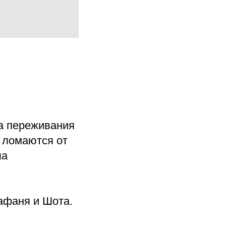
за переживания
е ломаются от
ла
афаня и Шота.