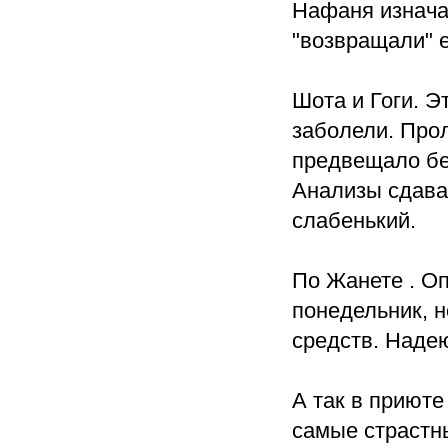
Нафаня изнача
"возвращали" е
Шота и Гоги. 
заболели. Прол
предвещало бе
Анализы сдавал
слабенький.
По Жанете . О
понедельник, н
средств. Надею
А так в приюте
самые страстн