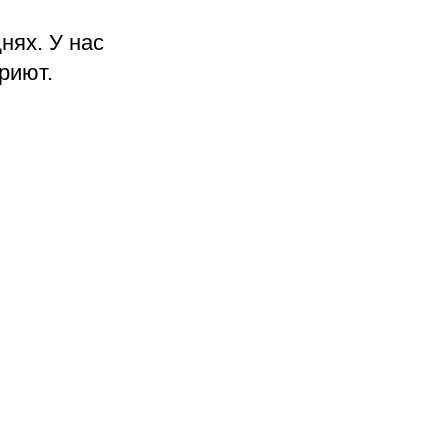
нях. У нас
риют.