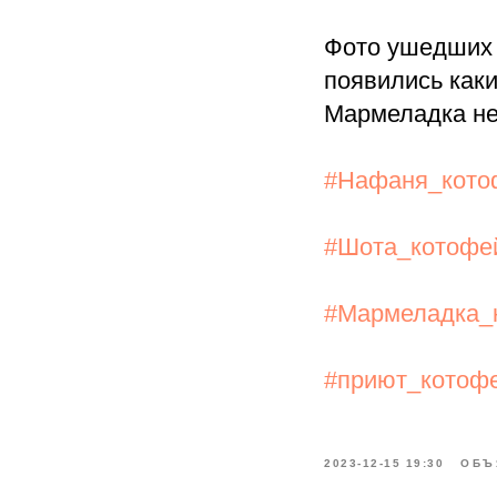
Фото ушедших 
появились как
Мармеладка не
#Нафаня_кото
#Шота_котофе
#Мармеладка_
#приют_котоф
2023-12-15 19:30
ОБЪ